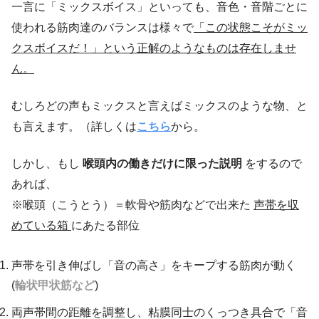
一言に「ミックスボイス」といっても、音色・音階ごとに
帯がくっついていない」ように見えてしまう
使われる筋肉達のバランスは様々で
「この状態こそがミッ
クスボイスだ！」という正解のようなものは存在しませ
ん。
むしろどの声もミックスと言えばミックスのような物、と
も言えます。（詳しくは
こちら
から。
しかし、もし
喉頭内の働きだけに限った説明
をするので
あれば、
※喉頭（こうとう）＝軟骨や筋肉などで出来た
声帯を収
めている
箱
にあたる部位
声帯を引き伸ばし「音の高さ」をキープする筋肉が動く
(
輪状甲状筋など
)
両声帯間の距離を調整し、粘膜同士のくっつき具合で「音