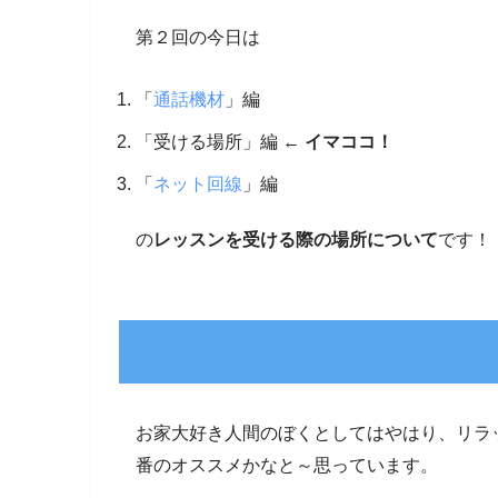
第２回の今日は
「
通話機材
」編
「受ける場所」編 ←
イマココ！
「
ネット回線
」編
の
レッスンを受ける際の場所について
です！
お家大好き人間のぼくとしてはやはり、リラ
番のオススメかなと～思っています。