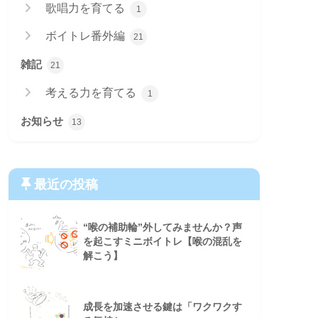
歌唱力を育てる
1
ボイトレ番外編
21
雑記
21
考える力を育てる
1
お知らせ
13
最近の投稿
“喉の補助輪”外してみませんか？声
を起こすミニボイトレ【喉の混乱を
解こう】
成長を加速させる鍵は「ワクワクす