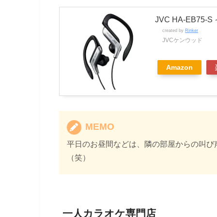
JVC HA-EB7
created by
Rinker
JVCケンウッド
Amazon
MEMO
平日のお昼間などは、隣の部屋からの叫び声
（笑）
一人カラオケ専門店