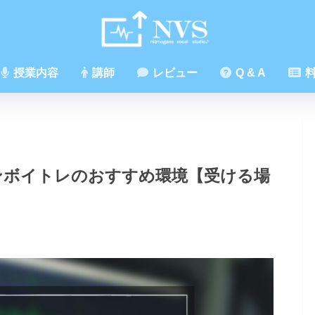
授業内容
講師
レビュー
Q & A
料
ンボイトレのおすすめ環境【受ける場