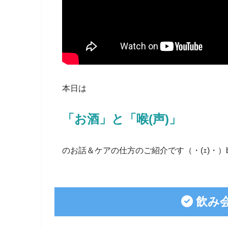
本日は
「お酒」と「喉(声)」
のお話＆ケアの仕方のご紹介です（・(ｪ)・）
飲み会