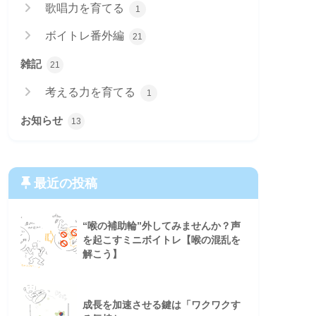
歌唱力を育てる
1
ボイトレ番外編
21
雑記
21
考える力を育てる
1
お知らせ
13
最近の投稿
“喉の補助輪”外してみませんか？声
を起こすミニボイトレ【喉の混乱を
解こう】
成長を加速させる鍵は「ワクワクす