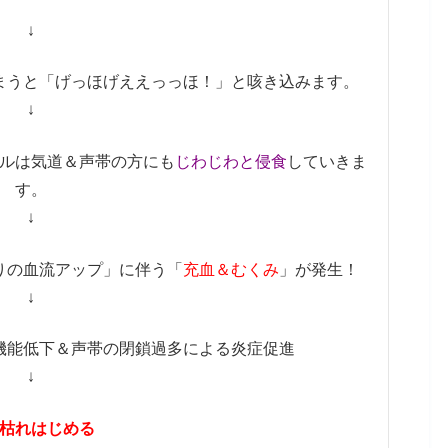
↓
まうと「げっほげええっっほ！」と咳き込みます。
↓
ルは気道＆声帯の方にも
じわじわと侵食
していきま
す。
↓
りの血流アップ」に伴う「
充血＆むくみ
」が発生！
↓
機能低下＆声帯の閉鎖過多による炎症促進
↓
枯れはじめる