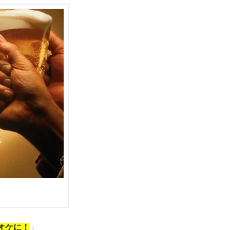
オケに！
」