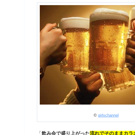
©
girlschannel
「
飲み会で盛り上がった
流れでそのままカラ