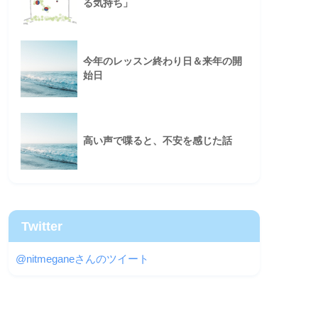
る気持ち」
今年のレッスン終わり日＆来年の開
始日
高い声で喋ると、不安を感じた話
Twitter
@nitmeganeさんのツイート