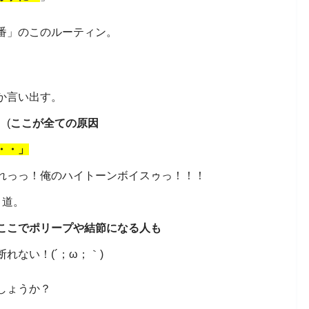
番」のこのルーティン。
か言い出す。
(
ここが全ての原因
・・」
れっっ！俺のハイトーンボイスゥっ！！！
り道。
ここでポリープや結節になる人も
れない！(´；ω；｀)
しょうか？