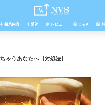
授業内容
講師
レビュー
Q & A
料
れちゃうあなたへ【対処法】