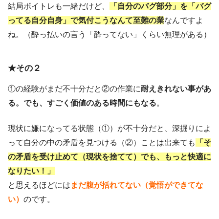
結局ボイトレも一緒だけど、
「自分のバグ部分」を「バグ
ってる自分自身」で気付こうなんて至難の業
なんですよ
ね。（酔っ払いの言う「酔ってない」くらい無理がある）
★その２
①の経験がまだ不十分だと②の作業に
耐えきれない事があ
る。でも、すごく価値のある時間にもなる
。
現状に嫌になってる状態（①）が不十分だと、深掘りによ
って自分の中の矛盾を見つける（②）ことは出来ても
「そ
の矛盾を受け止めて（現状を捨てて）でも、もっと快適に
なりたい！」
と思えるほどには
まだ腹が括れてない（覚悟ができてな
い）
のです。