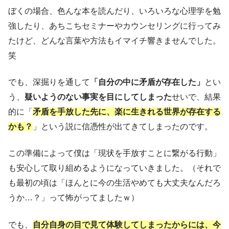
ぼくの場合、色んな本を読んだり、いろいろな心理学を勉
強したり、あちこちセミナーやカウンセリングに行ってみ
たけど、どんな言葉や方法もイマイチ響きませんでした。
笑
でも、深掘りを通して
「自分の中に矛盾が存在した」
とい
う、
疑いようのない事実を目にしてしまった
せいで、結果
的に「
矛盾を手放した先に、楽に生きれる世界が存在する
かも？
」という説に信憑性が出てきてしまったのです。
この準備によって僕は「現状を手放すことに繋がる行動」
も安心して取り組めるようになっていきました。（それで
も最初の頃は「ほんとに今の生活やめても大丈夫なんだろ
うか…？」って怖がってましたｗ）
でも、
自分自身の目で見て体験してしまったからには、今